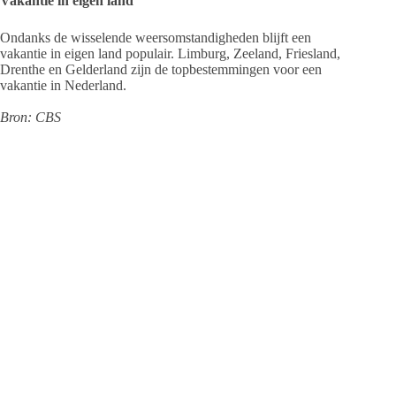
Vakantie in eigen land
Ondanks de wisselende weersomstandigheden blijft een
vakantie in eigen land populair. Limburg, Zeeland, Friesland,
Drenthe en Gelderland zijn de topbestemmingen voor een
vakantie in Nederland.
Bron: CBS
Persbureau Ameland
Persbureau Ameland brengt alle actualiteiten om
en rondom Ameland. Daarnaast verschijnen er
verschillende reportages over de vele bewoners
die het eiland rijk is. Zelf een goede tip? Mail
deze naar
info@persbureau-ameland.nl
.