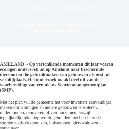
3 juni 2026
Wadden & Natuur
Ecologisch onderzoek op Ameland voor nieuw
soortenmanagementplan
AMELAND – Op verschillende momenten dit jaar voeren
ecologen onderzoek uit op Ameland naar beschermde
diersoorten die gebruikmaken van gebouwen als nest- of
verblijfplaats. Het onderzoek maakt deel uit van de
voorbereiding van een nieuw Soortenmanagementplan
(SMP).
Met het plan wil de gemeente het voor inwoners eenvoudiger
maken om woningen en andere gebouwen te isoleren,
onderhouden, renoveren of verduurzamen, terwijl
tegelijkertijd rekening wordt gehouden met beschermde
soorten zoals vleermuizen, huismussen, gierzwaluwen en
spreeuwen.