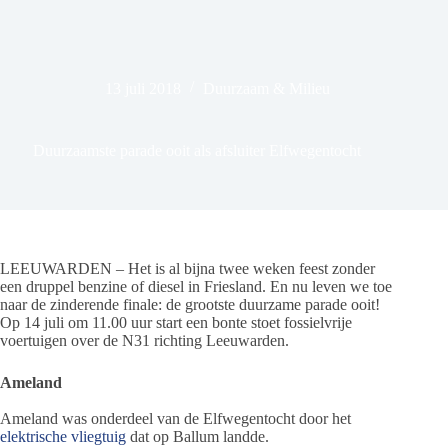
13 juli 2018
Duurzaam & Milieu
Duurzaamste parade ooit als afsluiter Elfwegentocht
LEEUWARDEN – Het is al bijna twee weken feest zonder
een druppel benzine of diesel in Friesland. En nu leven we toe
naar de zinderende finale: de grootste duurzame parade ooit!
Op 14 juli om 11.00 uur start een bonte stoet fossielvrije
voertuigen over de N31 richting Leeuwarden.
Ameland
Ameland was onderdeel van de Elfwegentocht door het
elektrische vliegtuig
dat op Ballum landde.