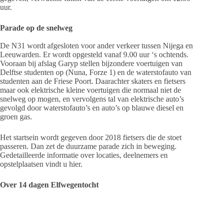
uur.
Parade op de snelweg
De N31 wordt afgesloten voor ander verkeer tussen Nijega en
Leeuwarden. Er wordt opgesteld vanaf 9.00 uur ‘s ochtends.
Vooraan bij afslag Garyp stellen bijzondere voertuigen van
Delftse studenten op (Nuna, Forze 1) en de waterstofauto van
studenten aan de Friese Poort. Daarachter skaters en fietsers
maar ook elektrische kleine voertuigen die normaal niet de
snelweg op mogen, en vervolgens tal van elektrische auto’s
gevolgd door waterstofauto’s en auto’s op blauwe diesel en
groen gas.
Het startsein wordt gegeven door 2018 fietsers die de stoet
passeren. Dan zet de duurzame parade zich in beweging.
Gedetailleerde informatie over locaties, deelnemers en
opstelplaatsen vindt u hier.
Over 14 dagen Elfwegentocht
Op 1 juli startte de Elfwegentocht. Bijna elke dag kwam een
provincie fossielvrij op bezoeken en stond een ander thema
centraal;. Van duurzaam eten tot deelauto’s, van circulariteit tot