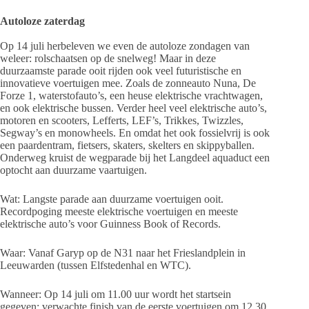
Autoloze zaterdag
Op 14 juli herbeleven we even de autoloze zondagen van
weleer: rolschaatsen op de snelweg! Maar in deze
duurzaamste parade ooit rijden ook veel futuristische en
innovatieve voertuigen mee. Zoals de zonneauto Nuna, De
Forze 1, waterstofauto’s, een heuse elektrische vrachtwagen,
en ook elektrische bussen. Verder heel veel elektrische auto’s,
motoren en scooters, Lefferts, LEF’s, Trikkes, Twizzles,
Segway’s en monowheels. En omdat het ook fossielvrij is ook
een paardentram, fietsers, skaters, skelters en skippyballen.
Onderweg kruist de wegparade bij het Langdeel aquaduct een
optocht aan duurzame vaartuigen.
Wat: Langste parade aan duurzame voertuigen ooit.
Recordpoging meeste elektrische voertuigen en meeste
elektrische auto’s voor Guinness Book of Records.
Waar: Vanaf Garyp op de N31 naar het Frieslandplein in
Leeuwarden (tussen Elfstedenhal en WTC).
Wanneer: Op 14 juli om 11.00 uur wordt het startsein
gegeven; verwachte finish van de eerste voertuigen om 12.30