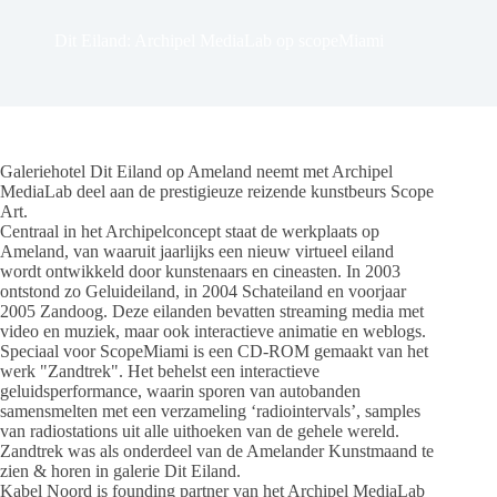
Dit Eiland: Archipel MediaLab op scopeMiami
Galeriehotel Dit Eiland op Ameland neemt met Archipel
MediaLab deel aan de prestigieuze reizende kunstbeurs Scope
Art.
Centraal in het Archipelconcept staat de werkplaats op
Ameland, van waaruit jaarlijks een nieuw virtueel eiland
wordt ontwikkeld door kunstenaars en cineasten. In 2003
ontstond zo Geluideiland, in 2004 Schateiland en voorjaar
2005 Zandoog. Deze eilanden bevatten streaming media met
video en muziek, maar ook interactieve animatie en weblogs.
Speciaal voor ScopeMiami is een CD-ROM gemaakt van het
werk "Zandtrek". Het behelst een interactieve
geluidsperformance, waarin sporen van autobanden
samensmelten met een verzameling ‘radiointervals’, samples
van radiostations uit alle uithoeken van de gehele wereld.
Zandtrek was als onderdeel van de Amelander Kunstmaand te
zien & horen in galerie Dit Eiland.
Kabel Noord is founding partner van het Archipel MediaLab