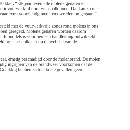
Bakker: “Elk jaar leven alle moleneigenaren en
door vuurwerk of door wensballonnen. Dat kan zo niet
, waar extra voorzichtig mee moet worden omgegaan.”
gesteld met de vuurwerkvrije zones rond molens in ons
hebben geregeld. Moleneigenaren worden daarom
en. Inmiddels is voor hen een handleiding ontwikkeld
eiding is beschikbaar op de website van de
weer, ernstig beschadigd door de molenbrand. De molen
ijdig ingrijpen van de brandweer voorkomen dat de
. Gelukkig hebben zich in beide gevallen geen
Hollum.