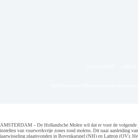
2 januari 2020
Alles &
De Hollandsche Molen pleit voor vuurwerkvr
AMSTERDAM – De Hollandsche Molen wil dat er voor de volgende jaa
instellen van vuurwerkvrije zones rond molens. Dit naar aanleiding va
jaarwisseling plaatsvonden in Bovenkarspel (NH) en Lattrop (OV). Het