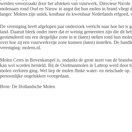
werden veroorzaakt door het afsteken van vuurwerk. Directeur Nicole 
molenaars rond Oud en Nieuw in angst dat hun molen in brand vliegt 
langer. Molens zijn uniek, kostbaar én kwetsbaar Nederlands erfgoed
De vereniging heeft afgelopen jaar onderzoek verricht naar hoe het is 
land. Daaruit bleek onder meer dat er weinig gemeenten zijn die dit 
gestimuleerd om een dergelijke zone in te (laten) stellen rond hun mol
over hoe zij een vuurwerkvrije zone kunnen (laten) instellen. De handl
vereniging: molens.nl.
Molen Ceres in Bovenkarspel is, ondanks de grote inzet van de brand
kan wel worden hersteld. Bij de Oortmanmolen in Lattrop werd door t
molen verloren ging. Wel liep de molen flinke water- en rietschade op
persoonlijke ongelukken voorgedaan.
Bron: De Hollandsche Molen
Ameland heeft twee molens, De Phenix in Nes en De Verwachting in 
⇒
lees hier meer over molens