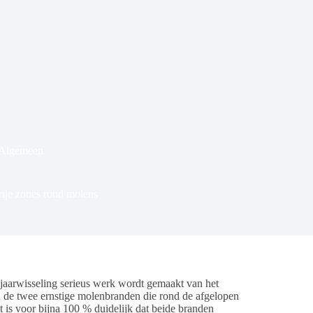
 Algemeen
ije zones rond molens
rwisseling serieus werk wordt gemaakt van het
n de twee ernstige molenbranden die rond de afgelopen
 is voor bijna 100 % duidelijk dat beide branden