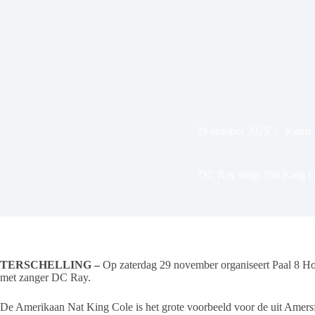
29 oktober 2025
Kunst 
DC Ray sings Nat King C
TERSCHELLING –
Op zaterdag 29 november organiseert Paal 8 Hote
met zanger DC Ray.
De Amerikaan Nat King Cole is het grote voorbeeld voor de uit Amersfo