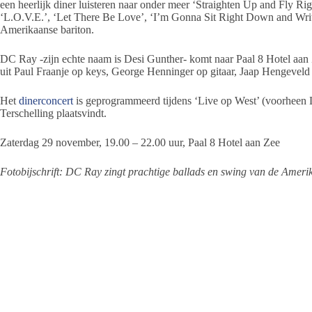
een heerlijk diner luisteren naar onder meer ‘Straighten Up and Fly Righ
‘L.O.V.E.’, ‘Let There Be Love’, ‘I’m Gonna Sit Right Down and Writ
Amerikaanse bariton.
DC Ray -zijn echte naam is Desi Gunther- komt naar Paal 8 Hotel aan 
uit Paul Fraanje op keys, George Henninger op gitaar, Jaap Hengevel
Het
dinerconcert
is geprogrammeerd tijdens ‘Live op West’ (voorheen 
Terschelling plaatsvindt.
Zaterdag 29 november, 19.00 – 22.00 uur, Paal 8 Hotel aan Zee
Fotobijschrift: DC Ray zingt prachtige ballads en swing van de Amer
Foto (C): Peter Putters