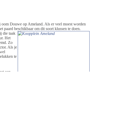
bij oom Douwe op Ameland. Als er veel moest worden
met paard beschikbaar om dit soort klussen
te doen.
 die taak
ur. Het
eemd. Zo
tor. Als je
 wel
gelukken te
met een
 bestemd
n was
j zelf de
p, het was