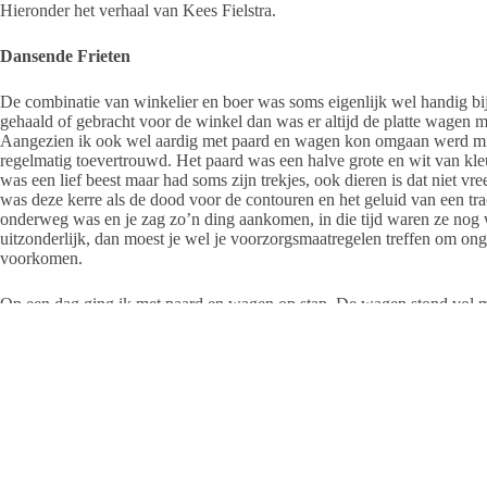
Hieronder het verhaal van Kees Fielstra.
Dansende Frieten
De combinatie van winkelier en boer was soms eigenlijk wel handig 
gehaald of gebracht voor de winkel dan was er altijd de platte wagen 
Aangezien ik ook wel aardig met paard en wagen kon omgaan werd mij
regelmatig toevertrouwd. Het paard was een halve grote en wit van kle
was een lief beest maar had soms zijn trekjes, ook dieren is dat niet vr
was deze kerre als de dood voor de contouren en het geluid van een trac
onderweg was en je zag zo’n ding aankomen, in die tijd waren ze nog
uitzonderlijk, dan moest je wel je voorzorgsmaatregelen treffen om on
voorkomen.
Op een dag ging ik met paard en wagen op stap. De wagen stond vol 
laag kisten met aardappelen. Van die hele grote binten. De lading was
voor de visboer in Hollum die als bijproduct met het bakken van friete
begonnen. Voorgebakken frieten waren er nog niet zoveel dus schilde hi
aardappelen, sneed ze in mooi repen en bakken maar in de visolie.
De rit van de winkel naar de visboer was in een lange lijn door het dor
mooi weer (denk ik) en ik zat fluitend achter de kont van het paard.