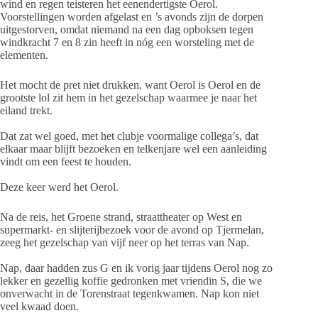
wind en regen teisteren het eenendertigste Oerol.
Voorstellingen worden afgelast en ’s avonds zijn de dorpen
uitgestorven, omdat niemand na een dag opboksen tegen
windkracht 7 en 8 zin heeft in nóg een worsteling met de
elementen.
Het mocht de pret niet drukken, want Oerol is Oerol en de
grootste lol zit hem in het gezelschap waarmee je naar het
eiland trekt.
Dat zat wel goed, met het clubje voormalige collega’s, dat
elkaar maar blijft bezoeken en telkenjare wel een aanleiding
vindt om een feest te houden.
Deze keer werd het Oerol.
Na de reis, het Groene strand, straattheater op West en
supermarkt- en slijterijbezoek voor de avond op Tjermelan,
zeeg het gezelschap van vijf neer op het terras van Nap.
Nap, daar hadden zus G en ik vorig jaar tijdens Oerol nog zo
lekker en gezellig koffie gedronken met vriendin S, die we
onverwacht in de Torenstraat tegenkwamen. Nap kon niet
veel kwaad doen.