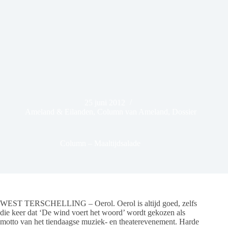
25 juni 2012
Ameland & Eilanden
,
Column van Ameland
,
Dossier
Column – Maaltijdsalade
WEST TERSCHELLING – Oerol. Oerol is altijd goed, zelfs
die keer dat ‘De wind voert het woord’ wordt gekozen als
motto van het tiendaagse muziek- en theaterevenement. Harde