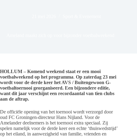
21 mei 2026
Sport & Evenement
Ameland maakt zich op voor bijzonder voetbalweekend
HOLLUM – Komend weekend staat er een mooi
voetbalweekend op het programma
.
Op zaterdag 23 mei
wordt voor de derde keer het AVS / Buitengewoon G-
voetbaltoernooi georganiseerd. Een bijzondere editie,
want dit jaar verschijnt een recordaantal van tien clubs
aan de aftrap.
De officiële opening van het toernooi wordt verzorgd door
oud FC Groningen-directeur Hans Nijland. Voor de
Amelander deelnemers is het toernooi extra speciaal. Zij
spelen namelijk voor de derde keer een echte ‘thuiswedstrijd’
op het eiland, in aanwezigheid van familie, vrienden en