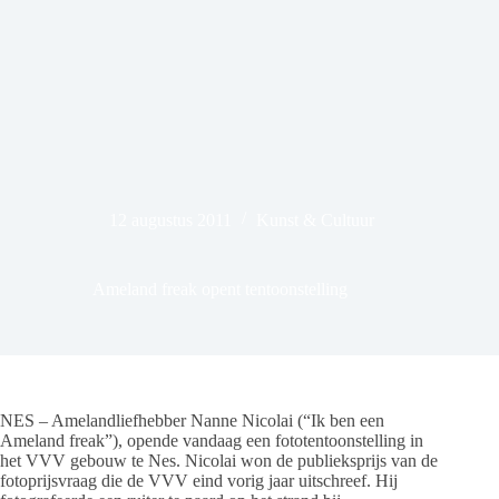
12 augustus 2011
Kunst & Cultuur
Ameland freak opent tentoonstelling
NES – Amelandliefhebber Nanne Nicolai (“Ik ben een
Ameland freak”), opende vandaag een fototentoonstelling in
het VVV gebouw te Nes. Nicolai won de publieksprijs van de
fotoprijsvraag die de VVV eind vorig jaar uitschreef. Hij