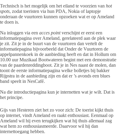
Technisch is het mogelijk om het eiland te voorzien van
hot
spots
, zodat toeristen via hun PDA, Nokia of laptopje
onderaan de vuurtoren kunnen opzoeken wat er op Ameland
te doen is.
Na inloggen via een
acces point
verschijnt er eerst een
informatiepagina over Ameland, gerelateerd aan de plek waar
je zit. Zit je in de buurt van de vuurtoren dan vertelt de
informatiepagina bijvoorbeeld dat Onder de Vuurtoren de
appelpannenkoek in de aanbieding heeft en dat in Hollum om
10.00 uur Muzikaal Bootwateren begint met een demonstratie
van de paardenreddingboot. Zit je in Nes naast de molen, dan
toont de eerste informatiepagina welke bolletjes bij bakker
Rijpstra in de aanbieding zijn en dat er ’s avonds een blues
band speelt in NesCafé.
Na die introductiepagina kun je internetten wat je wilt. Dat is
het principe.
Gijs van Hesteren ziet het zo voor zich: De toerist kijkt thuis
op internet, vindt Ameland en raakt enthousiast. Eenmaal op
Ameland wil hij even terugkijken wat hij thuis allemaal zag
wat hem zo enthousiasmeerde. Daarvoor wil hij dan
internettoegang hebben.