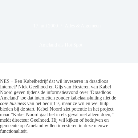
17 juni 2009
Alles & Algemeen
Ameland als Hot Spot
NES – Een Kabelbedrijf dat wil investeren in draadloos
Internet? Niek Geelhoed en Gijs van Hesteren van Kabel
Noord geven tijdens de informatieavond over ‘Draadloos
Ameland’ toe dat internetten zonder kabelaansluiting niet de
core business
van het bedrijf is, maar ze willen wel hulp
bieden bij de start. Kabel Noord ziet potentie in het project,
maar “Kabel Noord gaat het in elk geval niet alleen doen,”
meldt directeur Geelhoed. Hij wil kijken of bedrijven en
gemeente op Ameland willen investeren in deze nieuwe
functionaliteit.