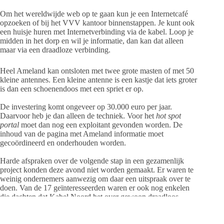
Om het wereldwijde web op te gaan kun je een Internetcafé
opzoeken of bij het VVV kantoor binnenstappen. Je kunt ook
een huisje huren met Internetverbinding via de kabel. Loop je
midden in het dorp en wil je informatie, dan kan dat alleen
maar via een draadloze verbinding.
Heel Ameland kan ontsloten met twee grote masten of met 50
kleine antennes. Een kleine antenne is een kastje dat iets groter
is dan een schoenendoos met een spriet er op.
De investering komt ongeveer op 30.000 euro per jaar.
Daarvoor heb je dan alleen de techniek. Voor het
hot spot
portal
moet dan nog een exploitant gevonden worden. De
inhoud van de pagina met Ameland informatie moet
gecoördineerd en onderhouden worden.
Harde afspraken over de volgende stap in een gezamenlijk
project konden deze avond niet worden gemaakt. Er waren te
weinig ondernemers aanwezig om daar een uitspraak over te
doen. Van de 17 geïnteresseerden waren er ook nog enkelen
die dachten dat Kabel Noord het over gewoon draadloos
internet voor in de vakantiewoning ging hebben.