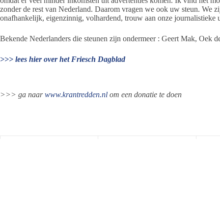
omdat er veel minder inkomsten uit advertenties komen. Ik vind het moe
zonder de rest van Nederland. Daarom vragen we ook uw steun. We zijn
onafhankelijk, eigenzinnig, volhardend, trouw aan onze journalistieke u
Bekende Nederlanders die steunen zijn ondermeer : Geert Mak, Oek 
>>> lees hier over het Friesch Dagblad
>>> ga naar
www.krantredden.nl
om een donatie te doen
Jeanet de Jong