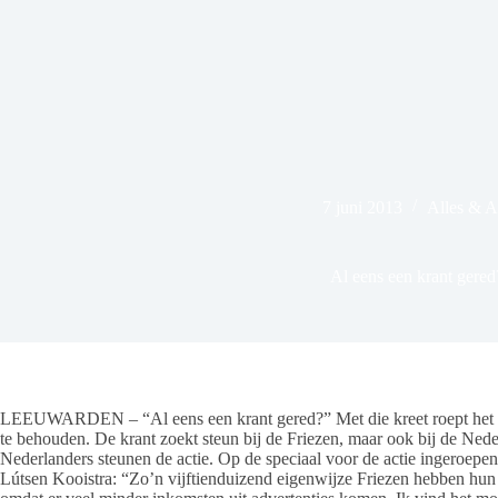
7 juni 2013
Alles & 
Al eens een krant gered
LEEUWARDEN – “Al eens een krant gered?” Met die kreet roept het F
te behouden. De krant zoekt steun bij de Friezen, maar ook bij de Ned
Nederlanders steunen de actie. Op de speciaal voor de actie ingeroepe
Lútsen Kooistra: “Zo’n vijftienduizend eigenwijze Friezen hebben hun e