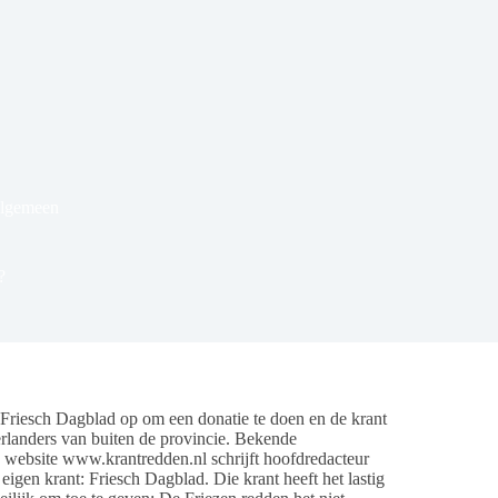
Algemeen
?
riesch Dagblad op om een donatie te doen en de krant
erlanders van buiten de provincie. Bekende
n website www.krantredden.nl schrijft hoofdredacteur
igen krant: Friesch Dagblad. Die krant heeft het lastig