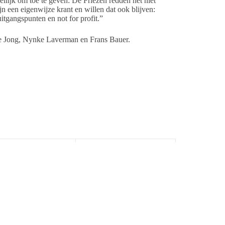
ilijk om toe te geven: De Friezen redden het niet
 een eigenwijze krant en willen dat ook blijven:
itgangspunten en not for profit.”
de Jong, Nynke Laverman en Frans Bauer.