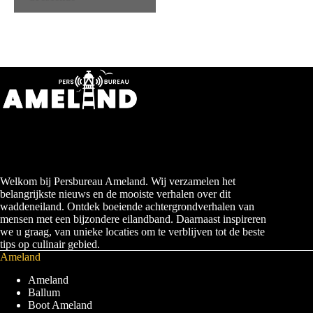
n
e
m
e
n
t
N
a
v
i
g
a
t
i
e
Welkom bij Persbureau Ameland. Wij verzamelen het
belangrijkste nieuws en de mooiste verhalen over dit
waddeneiland. Ontdek boeiende achtergrondverhalen van
mensen met een bijzondere eilandband. Daarnaast inspireren
we u graag, van unieke locaties om te verblijven tot de beste
tips op culinair gebied.
Ameland
Ameland
Ballum
Boot Ameland