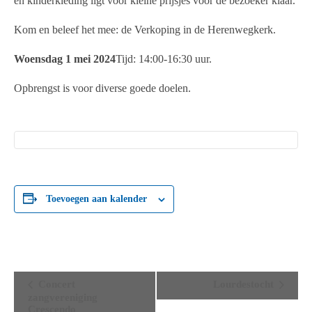
en kinderkleding ligt voor kleine prijsjes voor de bezoeker klaar.
Kom en beleef het mee: de Verkoping in de Herenwegkerk.
Woensdag 1 mei 2024
Tijd: 14:00-16:30 uur.
Opbrengst is voor diverse goede doelen.
Toevoegen aan kalender
E
Concert
Lourdestocht
v
zangvereniging
e
Crescendo