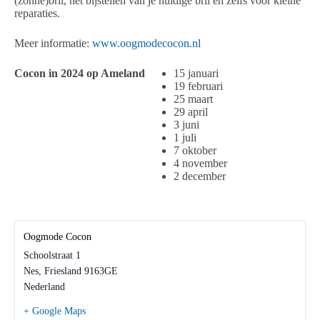
(zonne)bril, het bijstellen van je huidige bril en zelfs voor kleine
reparaties.
Meer informatie:
www.oogmodecocon.nl
Cocon in 2024 op Ameland
15 januari
19 februari
25 maart
29 april
3 juni
1 juli
7 oktober
4 november
2 december
Oogmode Cocon
Schoolstraat 1
Nes
,
Friesland
9163GE
Nederland
+ Google Maps