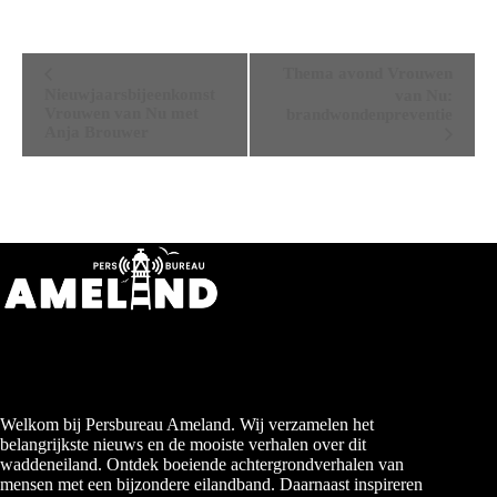
E
Thema avond Vrouwen
v
Nieuwjaarsbijeenkomst
van Nu:
e
Vrouwen van Nu met
brandwondenpreventie
n
Anja Brouwer
e
m
e
n
t
N
a
v
i
g
a
t
i
e
Welkom bij Persbureau Ameland. Wij verzamelen het
belangrijkste nieuws en de mooiste verhalen over dit
waddeneiland. Ontdek boeiende achtergrondverhalen van
mensen met een bijzondere eilandband. Daarnaast inspireren