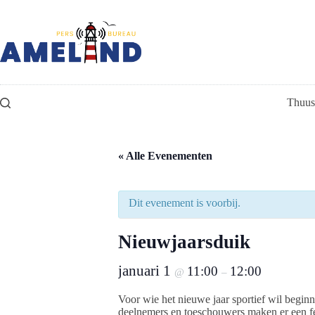
Ga
naar
de
inhoud
Thuus
« Alle Evenementen
Dit evenement is voorbij.
Nieuwjaarsduik
januari 1
11:00
12:00
@
–
Voor wie het nieuwe jaar sportief wil begin
deelnemers en toeschouwers maken er een fees