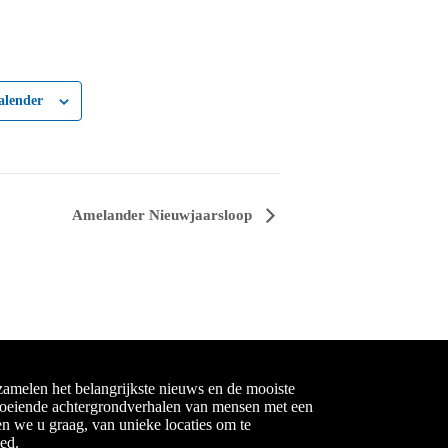
alender
Amelander Nieuwjaarsloop
amelen het belangrijkste nieuws en de mooiste
boeiende achtergrondverhalen van mensen met een
en we u graag, van unieke locaties om te
ied.