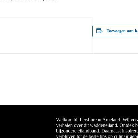
Toevoegen aan k
Welkom bij Persbureau Ameland. Wij verz
verhalen over dit waddeneiland. Ontdek 
bijzondere eilandband. Daarnaast inspirer
verblijven tot de beste tips op culinair geb