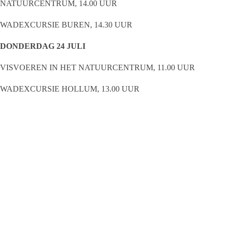
NATUURCENTRUM, 14.00 UUR
WADEXCURSIE BUREN, 14.30 UUR
DONDERDAG 24 JULI
VISVOEREN IN HET NATUURCENTRUM, 11.00 UUR
WADEXCURSIE HOLLUM, 13.00 UUR
MEEL MALEN IN KOREN EN MOSTERDMOLEN “DE
VERWACHTING”, 14.00 UUR
MET DE VERTELLER DOOR HET
NATUURCENTRUM, 14.00 UUR
RONDRIT MET DE JAN PLEZIER (PAARD EN
WAGEN), 14.00 UUR (START MUSEUM
SWARTWOUDE)
SPOORZOEKEN IN HET WERELDERFGOED, 10.30
UUR (DEELNAME UITSLUITEND DOOR OPGAVE)